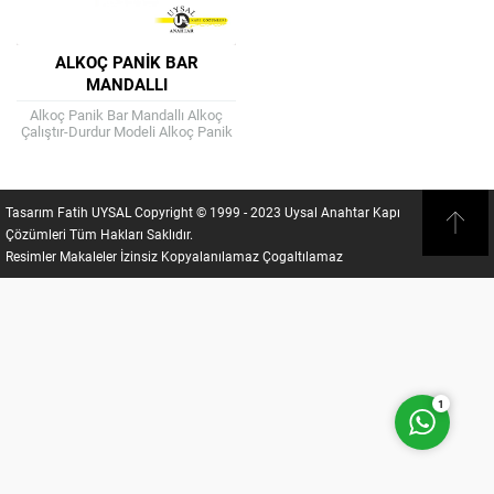
ALKOÇ PANIK BAR
MANDALLI
Alkoç Panik Bar Mandallı Alkoç
Çalıştır-Durdur Modeli Alkoç Panik
Bar Mandallı modelinin yanmaz
plastikten kapak ve mandal yardımı
ile dilin,...
Fatih UYSAL
Tasarım Fatih UYSAL Copyright © 1999 - 2023 Uysal Anahtar Kapı
Çözümleri Tüm Hakları Saklıdır.
Resimler Makaleler İzinsiz Kopyalanılamaz Çogaltılamaz
Cevap Yaz
1