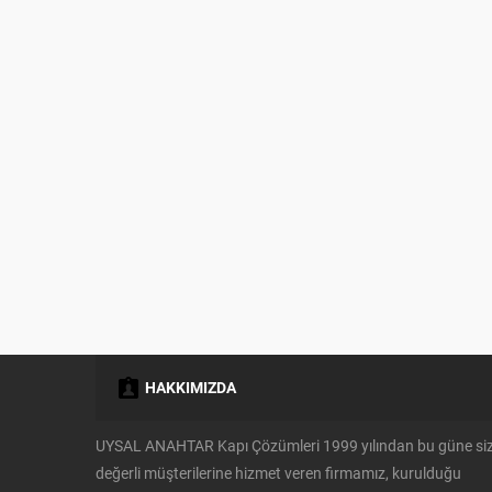
HAKKIMIZDA
UYSAL ANAHTAR Kapı Çözümleri 1999 yılından bu güne si
değerli müşterilerine hizmet veren firmamız, kurulduğu