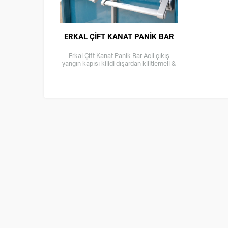
ERKAL ÇIFT KANAT PANIK BAR
Erkal Çift Kanat Panik Bar Acil çıkış
yangın kapısı kilidi dışardan kilitlemeli &
kilitlemesiz kol opsiyonlu Sag sol ayrımı
yoktur...