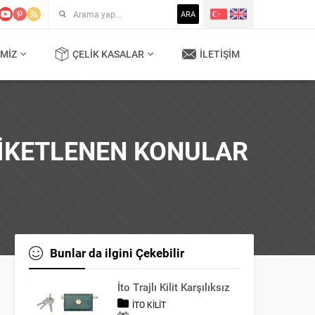
ARA
MIZ
ÇELIK KASALAR
İLETIŞIM
TIKETLENEN KONULAR
Bunlar da ilgini Çekebilir
İto Trajlı Kilit Karşılıksız
İTO KILIT