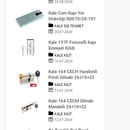
23.08.2024
Kale Cam Kapı Yer
Hidroliği KD070/20-101
KALE DIŞ TICARET
20.07.2024
Kale 197F Fotoselli Kapı
Emniyet Kilidi
KALE KILIT
16.07.2024
Kale 164 CECH Hareketli
Pimli Silindir 26+10+32
KALE KILIT
13.07.2024
Kale 164 CECM Silindir
Mandallı 26+10+32
(68MM)
KALE KILIT
12.07.2024
Ito Tuzaklı Ikiz Barel