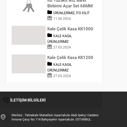
Birbirini Açar Set 68MM
ÜRÜNLERIMIZ
,
İTO KILIT
11.06.2024
Kale Çelik Kasa KK1000
KALE KASA
,
ÜRÜNLERIMIZ
27.05.2024
Kale Çelik Kasa KK1200
KALE KASA
,
ÜRÜNLERIMIZ
27.05.2024
İLETİŞİM BİLGİLERİ
Merkez : Tahtakale Mahallesi Ispartakule Abdi İpekçi Caddesi
İnnovia Çarşı No 114 Bahçeşehir Ispartakule /İSTANBUL
Fatih UYSAL