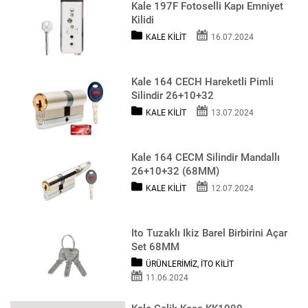
Kale 197F Fotoselli Kapı Emniyet
Kilidi
KALE KILIT
16.07.2024
Kale 164 CECH Hareketli Pimli
Silindir 26+10+32
KALE KILIT
13.07.2024
Kale 164 CECM Silindir Mandallı
26+10+32 (68MM)
KALE KILIT
12.07.2024
Ito Tuzaklı Ikiz Barel Birbirini Açar
Set 68MM
ÜRÜNLERIMIZ
,
İTO KILIT
11.06.2024