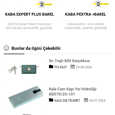
KABA EXPERT PLUS BAREL
KABA PEXTRA +BAREL
2033’e kadar Patent Koruması
Kaba pextra + lock silindir
dormakaba güvenilirlik, güvenlik,
sisteminde, anahtar güvenliği
en yüksek kalite ve sürdürülebilirlik
(anahtar ve silindir patentlidir),
anlamına gelir. Kaba uzmanı artı
manipülasyonu büyük ölçüde
anahtar boşlukları, anahtarlar ve...
engelleyen özel bir frezeleme
prosedürü...
Bunlar da ilgini Çekebilir
İto Trajlı Kilit Karşılıksız
İTO KILIT
23.08.2024
Kale Cam Kapı Yer Hidroliği
KD070/20-101
KALE DIŞ TICARET
20.07.2024