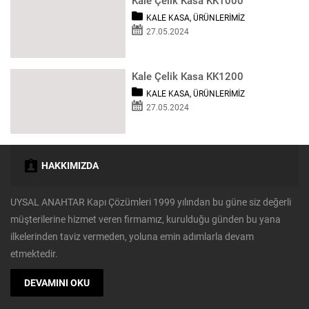
Kale Çelik Kasa KK1000
KALE KASA
,
ÜRÜNLERIMIZ
27.05.2024
Kale Çelik Kasa KK1200
KALE KASA
,
ÜRÜNLERIMIZ
27.05.2024
HAKKIMIZDA
UYSAL ANAHTAR Kapı Çözümleri 1999 yılından bu güne siz değerli
müşterilerine hizmet veren firmamız, kurulduğu günden bu yana
ilkelerinden taviz vermeden, yoluna emin adımlarla devam
etmektedir.
DEVAMINI OKU