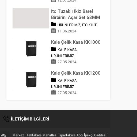
Ito Tuzaklı Ikiz Barel
Birbirini Açar Set 68MM
ÜRÜNLERIMIZ
,
İTO KILIT
11.06.2024
Kale Çelik Kasa KK1000
KALE KASA
,
ÜRÜNLERIMIZ
27.05.2024
Kale Çelik Kasa KK1200
KALE KASA
,
ÜRÜNLERIMIZ
27.05.2024
İLETİŞİM BİLGİLERİ
Merkez : Tahtakale Mahallesi Ispartakule Abdi İpekçi Caddesi