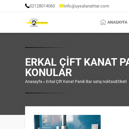
02128014060
info@uysalanahtar.com
ANASAYFA
ERKAL ÇIFT KANAT P
KONULAR
Anasayfa
»
Erkal Çift Kanat Panik Bar satış noktasıEtiketi