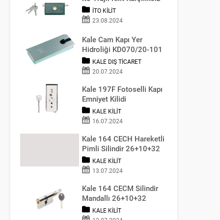
İTO KILIT
23.08.2024
Kale Cam Kapı Yer
Hidroliği KD070/20-101
KALE DIŞ TICARET
20.07.2024
Kale 197F Fotoselli Kapı
Emniyet Kilidi
KALE KILIT
16.07.2024
Kale 164 CECH Hareketli
Pimli Silindir 26+10+32
KALE KILIT
13.07.2024
Kale 164 CECM Silindir
Mandallı 26+10+32
(68MM)
KALE KILIT
12.07.2024