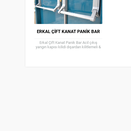
ERKAL ÇIFT KANAT PANIK BAR
Erkal Çift Kanat Panik Bar Acil çıkış
yangın kapısı kilidi dışardan kilitlemeli &
kilitlemesiz kol opsiyonlu Sag sol ayrımı
yoktur...