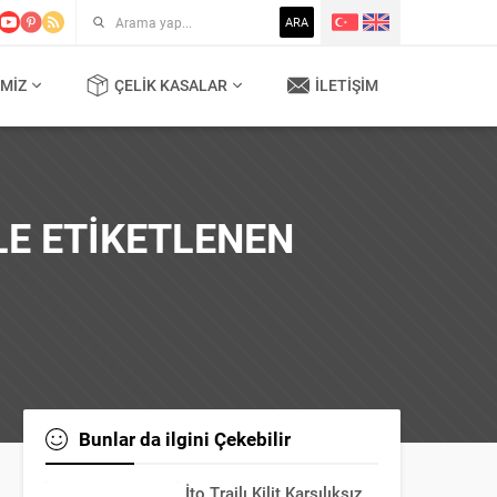
ARA
MIZ
ÇELIK KASALAR
İLETIŞIM
LE ETIKETLENEN
Bunlar da ilgini Çekebilir
İto Trajlı Kilit Karşılıksız