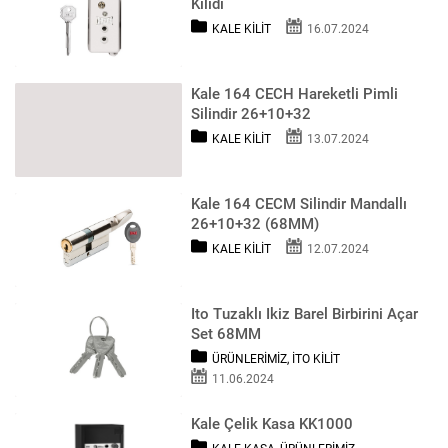
Kilidi
KALE KILIT
16.07.2024
Kale 164 CECH Hareketli Pimli
Silindir 26+10+32
KALE KILIT
13.07.2024
Kale 164 CECM Silindir Mandallı
26+10+32 (68MM)
KALE KILIT
12.07.2024
Ito Tuzaklı Ikiz Barel Birbirini Açar
Set 68MM
ÜRÜNLERIMIZ
,
İTO KILIT
11.06.2024
Kale Çelik Kasa KK1000