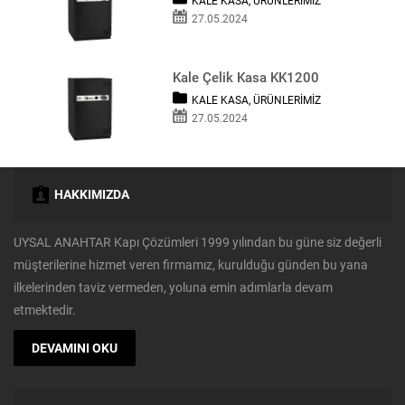
KALE KASA
,
ÜRÜNLERIMIZ
27.05.2024
Kale Çelik Kasa KK1200
KALE KASA
,
ÜRÜNLERIMIZ
27.05.2024
HAKKIMIZDA
UYSAL ANAHTAR Kapı Çözümleri 1999 yılından bu güne siz değerli
müşterilerine hizmet veren firmamız, kurulduğu günden bu yana
ilkelerinden taviz vermeden, yoluna emin adımlarla devam
etmektedir.
DEVAMINI OKU