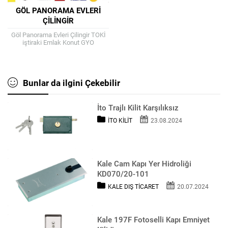
GÖL PANORAMA EVLERI
ÇILINGIR
Göl Panorama Evleri Çilingir TOKİ
iştiraki Emlak Konut GYO
güvencesiyle, Be – Ma İnşaat
tarafından Bahçeşehir’in
karşısında inşasına devam edilen...
Bunlar da ilgini Çekebilir
İto Trajlı Kilit Karşılıksız
İTO KILIT
23.08.2024
Kale Cam Kapı Yer Hidroliği
KD070/20-101
KALE DIŞ TICARET
20.07.2024
Kale 197F Fotoselli Kapı Emniyet