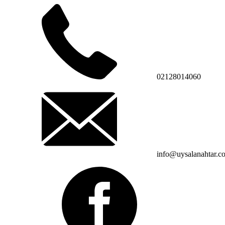
02128014060
info@uysalanahtar.c