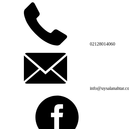
02128014060
info@uysalanahtar.c