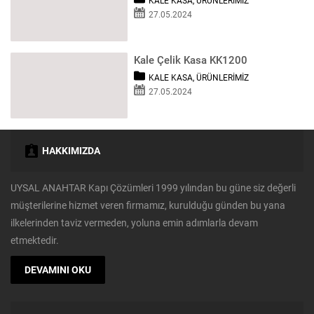
KALE KASA
,
ÜRÜNLERIMIZ
27.05.2024
Kale Çelik Kasa KK1200
KALE KASA
,
ÜRÜNLERIMIZ
27.05.2024
HAKKIMIZDA
UYSAL ANAHTAR Kapı Çözümleri 1999 yılından bu güne siz değerli
müşterilerine hizmet veren firmamız, kurulduğu günden bu yana
ilkelerinden taviz vermeden, yoluna emin adımlarla devam
etmektedir.
DEVAMINI OKU