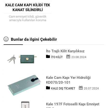
KALE CAM KAPI KILIDI TEK
KANAT SILINDIRLI
(KD070/20-126)
Cam emniyet kilidi, güvenlik
amacıyla kullanılan koruma
sistemleri arasında yerini alır.
Özellikle binaların alt katında
oturan apartman sakinleri bu kilit
sistemlerine...
Bunlar da ilgini Çekebilir
İto Trajlı Kilit Karşılıksız
İTO KILIT
23.08.2024
Kale Cam Kapı Yer Hidroliği
KD070/20-101
KALE DIŞ TICARET
20.07.2024
Kale 197F Fotoselli Kapı Emniyet