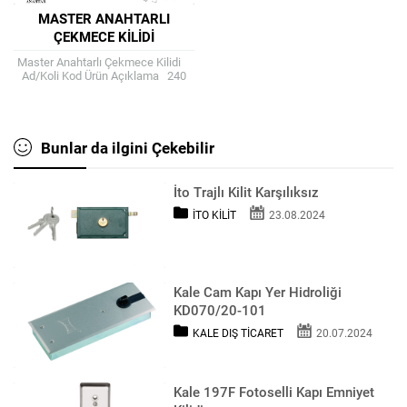
MASTER ANAHTARLI
ÇEKMECE KILIDI
Master Anahtarlı Çekmece Kilidi
Ad/Koli Kod Ürün Açıklama 240
138-M-K-a Mob Kil-kare-katlanır
Ofis mobilyalarında kullanılır. Bilyalı
ve...
Bunlar da ilgini Çekebilir
İto Trajlı Kilit Karşılıksız
İTO KILIT
23.08.2024
Kale Cam Kapı Yer Hidroliği
KD070/20-101
KALE DIŞ TICARET
20.07.2024
Kale 197F Fotoselli Kapı Emniyet