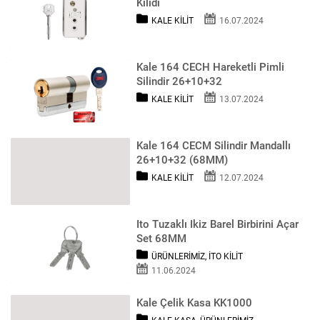
Kilidi
KALE KILIT
16.07.2024
Kale 164 CECH Hareketli Pimli
Silindir 26+10+32
KALE KILIT
13.07.2024
Kale 164 CECM Silindir Mandallı
26+10+32 (68MM)
KALE KILIT
12.07.2024
Ito Tuzaklı Ikiz Barel Birbirini Açar
Set 68MM
ÜRÜNLERIMIZ
,
İTO KILIT
11.06.2024
Kale Çelik Kasa KK1000