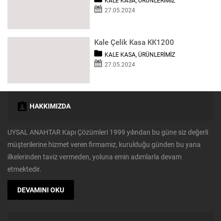
KALE KASA
,
ÜRÜNLERIMIZ
27.05.2024
Kale Çelik Kasa KK1200
KALE KASA
,
ÜRÜNLERIMIZ
27.05.2024
HAKKIMIZDA
UYSAL ANAHTAR Kapı Çözümleri 1999 yılından bu güne siz değerli
müşterilerine hizmet veren firmamız, kurulduğu günden bu yana
ilkelerinden taviz vermeden, yoluna emin adımlarla devam
etmektedir.
DEVAMINI OKU