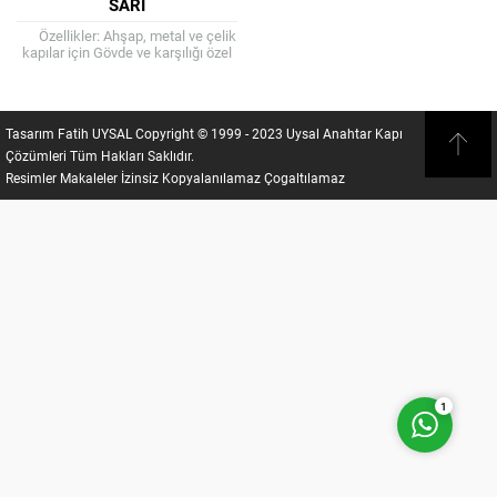
SARI
Özellikler: Ahşap, metal ve çelik
kapılar için Gövde ve karşılığı özel
alaşım zamak döküm Karşılık
seviye ayarlaması...
Tasarım Fatih UYSAL Copyright © 1999 - 2023 Uysal Anahtar Kapı
Çözümleri Tüm Hakları Saklıdır.
Resimler Makaleler İzinsiz Kopyalanılamaz Çogaltılamaz
Fatih UYSAL
Cevap Yaz
1