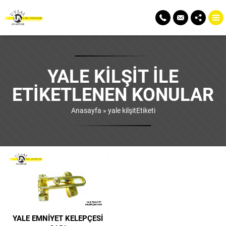
YALE KILŞIT ILE
ETIKETLENEN KONULAR
Anasayfa
»
yale kilşitEtiketi
YALE EMNIYET KELEPÇESI