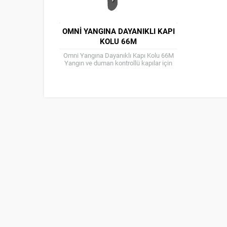
OMNI YANGINA DAYANIKLI KAPI
KOLU 66M
Omni Yangına Dayanıklı Kapı Kolu 66M
Yangın ve duman kontrollü kapılar için
uygundur Özellikleri