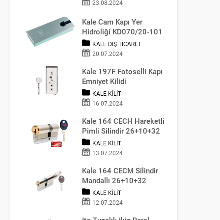
23.08.2024
Kale Cam Kapı Yer
Hidroliği KD070/20-101
KALE DIŞ TICARET
20.07.2024
Kale 197F Fotoselli Kapı
Emniyet Kilidi
KALE KILIT
16.07.2024
Kale 164 CECH Hareketli
Pimli Silindir 26+10+32
KALE KILIT
13.07.2024
Kale 164 CECM Silindir
Mandallı 26+10+32
(68MM)
KALE KILIT
12.07.2024
Ito Tuzaklı Ikiz Barel