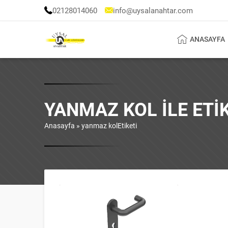
02128014060
info@uysalanahtar.com
ANASAYFA
YANMAZ KOL ILE ET
Anasayfa
»
yanmaz kolEtiketi