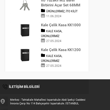
Birbirini Açar Set 68MM
ÜRÜNLERIMIZ
,
İTO KILIT
11.06.2024
Kale Çelik Kasa KK1000
KALE KASA
,
ÜRÜNLERIMIZ
27.05.2024
Kale Çelik Kasa KK1200
KALE KASA
,
ÜRÜNLERIMIZ
27.05.2024
İLETİŞİM BİLGİLERİ
Merkez : Tahtakale Mahallesi Ispartakule Abdi İpekçi Caddesi
İnnovia Çarşı No 114 Bahçeşehir Ispartakule /İSTANBUL
Fatih UYSAL