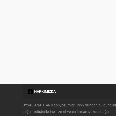
HAKKIMIZDA
UYSAL ANAHTAR Kapı Çözümleri 1999 yılından bu güne si
değerli müşterilerine hizmet veren firmamız, kurulduğu