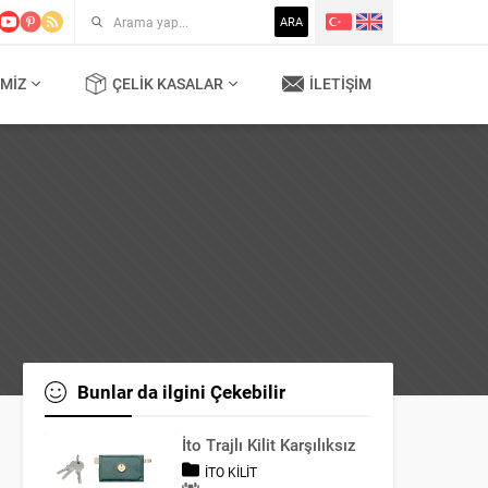
ARA
MIZ
ÇELIK KASALAR
İLETIŞIM
Bunlar da ilgini Çekebilir
İto Trajlı Kilit Karşılıksız
İTO KILIT