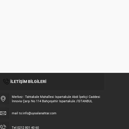
BRITON ELEKTROMANYETIK KAPI
BRITON
KAPATICI 4 NUMARA
KOLLU 
İLETİŞİM BİLGİLERİ
Merkez : Tahtakale Mahallesi Ispartakule Abdi İpekçi Caddesi
İnnovia Çarşı No 114 Bahçeşehir Ispartakule /İSTANBUL
Fatih UYSAL
mail to:info@uysalanahtar.com
Tel:0212 801 40 60