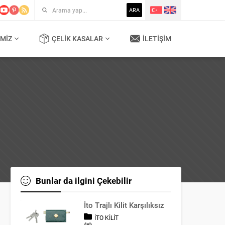
ARA
MIZ
ÇELIK KASALAR
İLETIŞIM
Bunlar da ilgini Çekebilir
İto Trajlı Kilit Karşılıksız
İTO KILIT