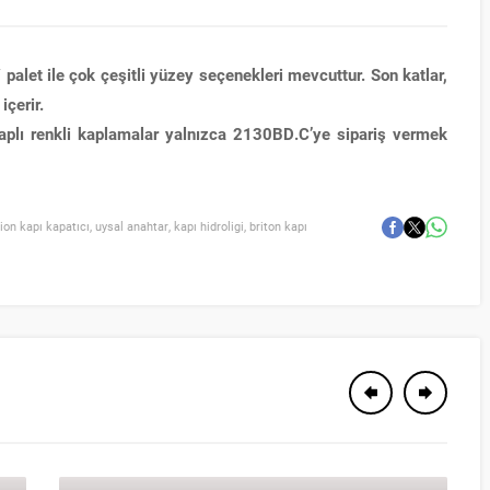
/ palet ile çok çeşitli yüzey seçenekleri mevcuttur. Son katlar,
içerir.
plı renkli kaplamalar yalnızca 2130BD.C’ye sipariş vermek
gion kapı kapatıcı
,
uysal anahtar
,
kapı hidroligi
,
briton kapı