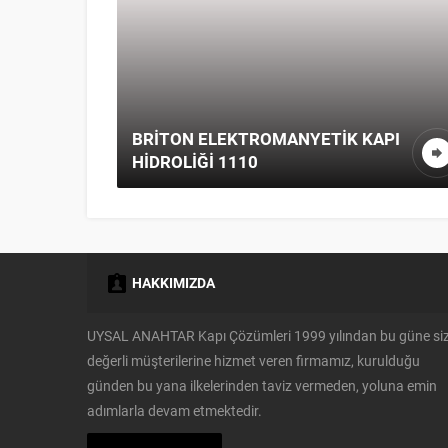
BRITON ELEKTROMANYETIK KAPI
AR
HIDROLIĞI 1110
HAKKIMIZDA
UYSAL ANAHTAR Kapı Çözümleri 1999 yılından bu güne si
değerli müşterilerine hizmet veren firmamız, kurulduğu
günden bu yana ilkelerinden taviz vermeden, yoluna emin
adımlarla devam etmektedir.