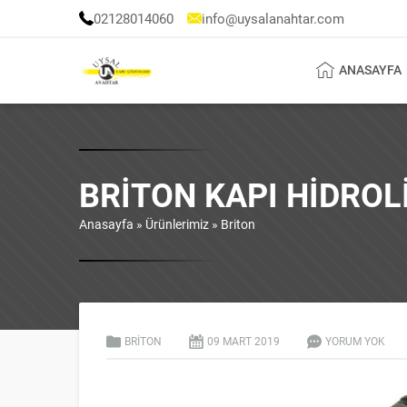
02128014060
info@uysalanahtar.com
ANASAYFA
BRITON KAPI HIDROLI
Anasayfa
»
Ürünlerimiz
»
Briton
BRITON
09 MART
2019
YORUM YOK