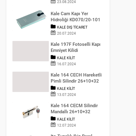
23.08.2024
Kale Cam Kapı Yer
Hidroliği KD070/20-101
KALE DIŞ TICARET
20.07.2024
Kale 197F Fotoselli Kapı
Emniyet Kilidi
KALE KILIT
16.07.2024
Kale 164 CECH Hareketli
Pimli Silindir 26+10+32
KALE KILIT
13.07.2024
Kale 164 CECM Silindir
Mandallı 26+10+32
(68MM)
KALE KILIT
12.07.2024
Ito Tuzaklı Ikiz Barel