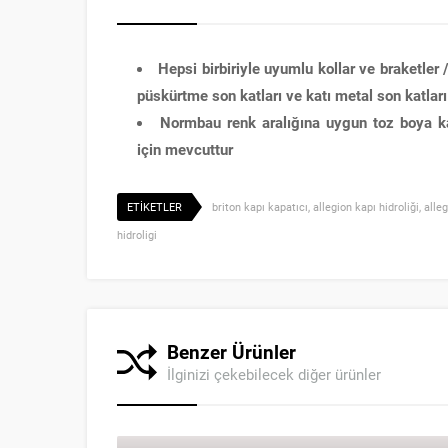
Hepsi birbiriyle uyumlu kollar ve braketler 
püskürtme son katları ve katı metal son katları 
Normbau renk aralığına uygun toz boya ka
için mevcuttur
ETİKETLER
briton kapı kapatıcı
,
allegion kapı hidroliği
,
alle
hidroligi
Benzer Ürünler
İlginizi çekebilecek diğer ürünler