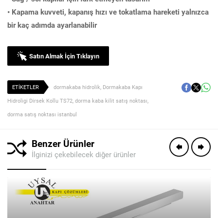
• Kapama kuvveti, kapanış hızı ve tokatlama hareketi yalnızca
bir kaç adımda ayarlanabilir
Satın Almak İçin Tıklayın
ETİKETLER
dormakaba hidrolik
,
Dormakaba Kapı
Hidroligi Dirsek Kollu TS72
,
dorma kaba kilit satış noktası
,
dorma satış noktası istanbul
Benzer Ürünler
İlginizi çekebilecek diğer ürünler
Fatih UYSAL