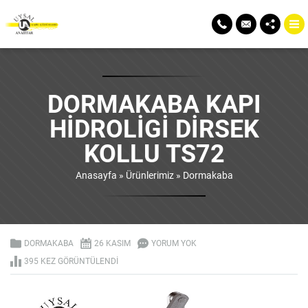
DORMAKABA KAPI
HIDROLIGI DIRSEK
KOLLU TS72
Anasayfa
»
Ürünlerimiz
»
Dormakaba
DORMAKABA
26 KASIM
YORUM YOK
395 KEZ GÖRÜNTÜLENDI