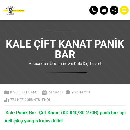
KALE ÇIFT KANAT PANIK
BAR
Anasayfa
»
Ürünlerimiz
»
Kale Dış Ticaret
KALE DIŞ TICARET
28 MAYIS
YORUM YOK
773 KEZ GÖRÜNTÜLENDI
Kale Panik Bar -Çift Kanat (KD 040/30-270B) push bar tipi
Acil çıkış yangın kapısı kilidi