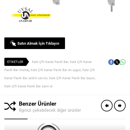
Satın Almak İçin Tıklayın
ETİKETLER
Kale Çift Kanat Panik Bar
,
Kale Çift Kanat
Panik Bar montaj
,
Kale Çift Kanat Panik Bar en uygun
,
Kale Çift
Kanat Panik Bar yetkili servisi
,
Kale Çift Kanat Panik Bar bayisi
,
Kale Çift Kanat Panik Bar satın al
Benzer Ürünler
İlginizi çekebilecek diğer ürünler