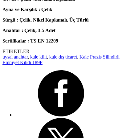
Ayna ve Karşılık : Çelik
Sürgü : Çelik, Nikel Kaplamalı, Üç Türlü
Anahtar : Çelik, 3-5 Adet
Sertifikalar : TS EN 12209
ETİKETLER
uysal anahtar
,
kale kilit
,
kale dış ticaret
,
Kale Prazis Silindirli
Emniyet Kilidi 189F