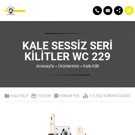
KALE SESSIZ SERI
KILITLER WC 229
Anasayfa
»
Ürünlerimiz
»
Kale Kilit
KALE KILIT
19 EKIM
YORUM YOK
714 KEZ GÖRÜNTÜLENDI