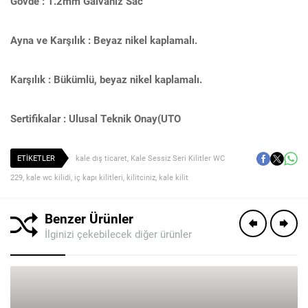
Gövde : 1.2mm Galvaniz Sac
Ayna ve Karşılık : Beyaz nikel kaplamalı.
Karşılık : Bükümlü, beyaz nikel kaplamalı.
Sertifikalar : Ulusal Teknik Onay(UTO
ETİKETLER
kale dış ticaret
,
Kale Sessiz Seri Kilitler WC
229
,
kale wc kilidi
,
iç kapı kilitleri
,
kilitciniz
,
kale kilit
Benzer Ürünler
İlginizi çekebilecek diğer ürünler
Fatih UYSAL