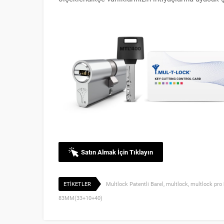
Satın Almak İçin Tıklayın
ETİKETLER
Multlock Patentli Barel
,
multlock
,
multlock pro 
83MM(33+10+40)