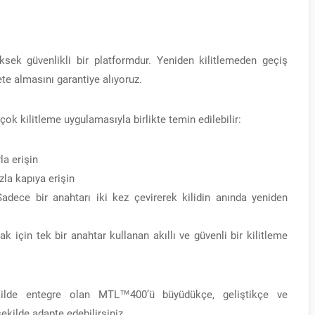
ksek güvenlikli bir platformdur. Yeniden kilitlemeden geçiş
te almasını garantiye alıyoruz.
rçok kilitleme uygulamasıyla birlikte temin edilebilir:
la erişin
zla kapıya erişin
 Sadece bir anahtarı iki kez çevirerek kilidin anında yeniden
 için tek bir anahtar kullanan akıllı ve güvenli bir kilitleme
kilde entegre olan MTL™400’ü büyüdükçe, geliştikçe ve
şekilde adapte edebilirsiniz.