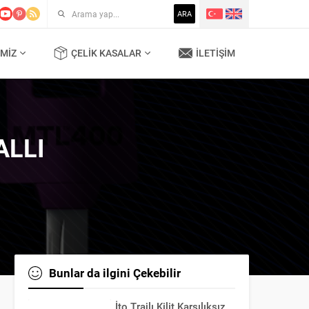
ARA
MIZ
ÇELIK KASALAR
İLETIŞIM
ALLI
Bunlar da ilgini Çekebilir
İto Trajlı Kilit Karşılıksız