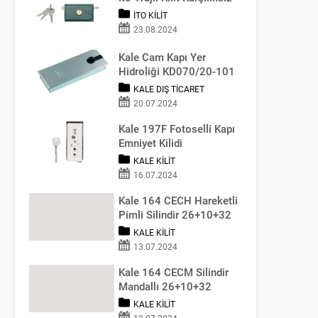
İTO KILIT
23.08.2024
Kale Cam Kapı Yer
Hidroliği KD070/20-101
KALE DIŞ TICARET
20.07.2024
Kale 197F Fotoselli Kapı
Emniyet Kilidi
KALE KILIT
16.07.2024
Kale 164 CECH Hareketli
Pimli Silindir 26+10+32
KALE KILIT
13.07.2024
Kale 164 CECM Silindir
Mandallı 26+10+32
(68MM)
KALE KILIT
12.07.2024