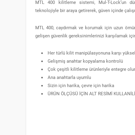
MTL 400 kilitleme sistemi, Mul-T-Lock’un dü
teknolojiyle bir araya getirerek, güven içinde çal
MTL 400, caydırmak ve korumak için uzun ömürlü
gelişen güvenlik gereksinimlerinizi karşılamak için
Her türlü kilit manipülasyonuna karşı yükse
Gelişmiş anahtar kopyalama kontrolü
Çok çeşitli kilitleme ürünleriyle entegre olu
Ana anahtarla uyumlu
Sizin için harika, çevre için harika
ÜRÜN ÖLÇÜSÜ İÇİN ALT RESİMİ KULLANİLİ