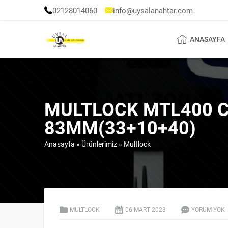
02128014060
info@uysalanahtar.com
ANASAYFA
MULTLOCK MTL400 C
83MM(33+10+40)
Anasayfa
»
Ürünlerimiz
»
Multlock
MULTLOCK
06 MART
2023
YORUM YOK